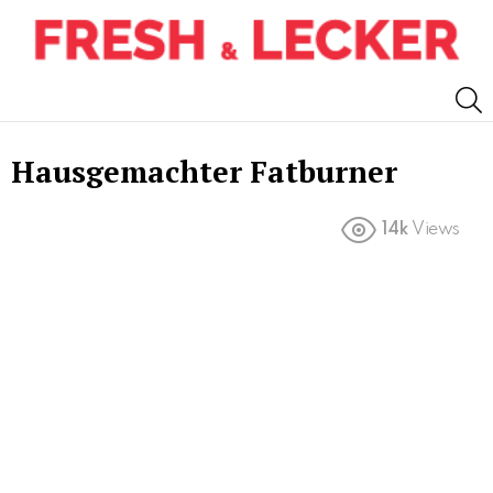
S
Hausgemachter Fatburner
14k
Views