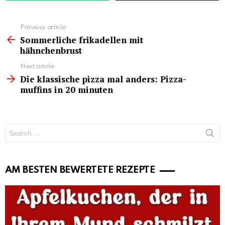
See
Previous article
more
Sommerliche frikadellen mit
hähnchenbrust
Next article
Die klassische pizza mal anders: Pizza-
muffins in 20 minuten
Search
for:
AM BESTEN BEWERTETE REZEPTE