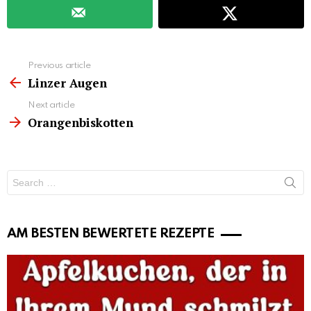
See
Previous article
more
Linzer Augen
Next article
Orangenbiskotten
Search
for:
AM BESTEN BEWERTETE REZEPTE